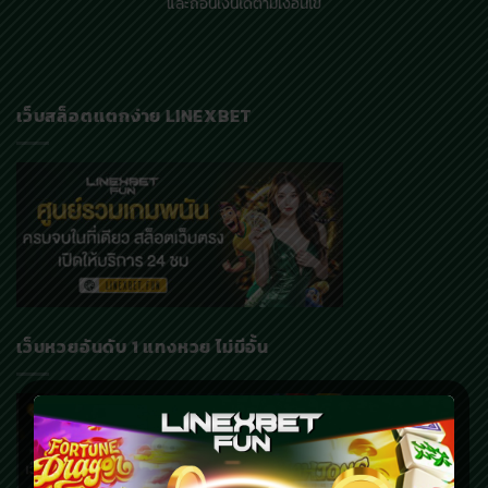
และถอนเงินได้ตามเงื่อนไข
เว็บสล็อตเเตกง่าย LINEXBET
เว็บหวยอันดับ 1 แทงหวย ไม่มีอั้น