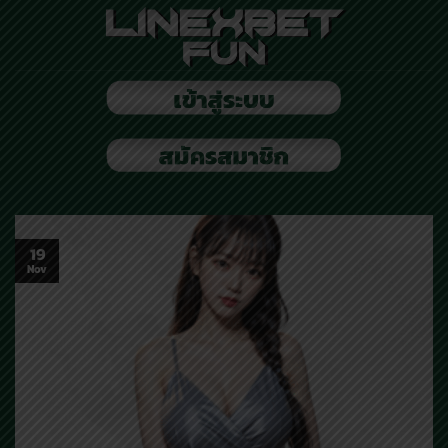
Skip
to
content
19
Nov