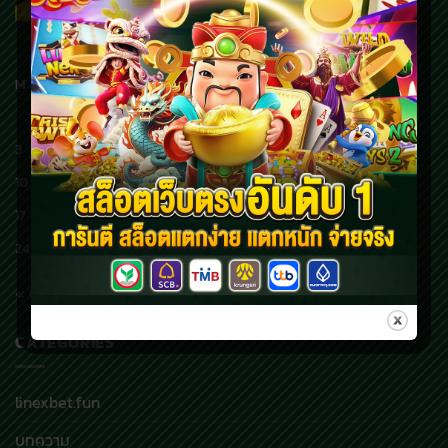
November 2025
M
T
W
T
F
S
S
1
2
3
4
5
6
7
8
9
10
11
12
13
14
15
16
17
18
19
20
21
22
23
24
25
26
27
28
29
30
« Oct
Dec »
CATEGORIES
linexbet.fun
บทความ