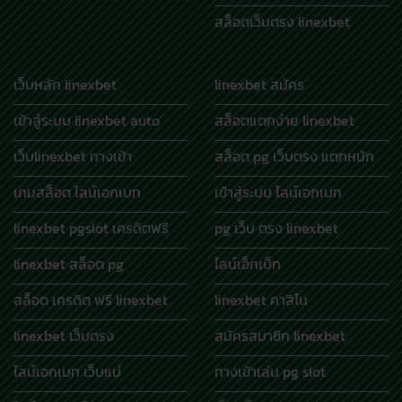
สล็อตเว็บตรง linexbet
เว็บหลัก linexbet
linexbet สมัคร
เข้าสู่ระบบ linexbet auto
สล็อตแตกง่าย linexbet
เว็บlinexbet ทางเข้า
สล็อต pg เว็บตรง แตกหนัก
เกมสล็อต ไลน์เอกเบท
เข้าสู่ระบบ ไลน์เอกเบท
linexbet pgslot เครดิตฟรี
pg เว็บ ตรง linexbet
linexbet สล็อต pg
ไลน์เอ็กเบ็ท
สล็อต เครดิต ฟรี linexbet
linexbet คาสิโน
linexbet เว็บตรง
สมัครสมาชิก linexbet
ไลน์เอกเบท เว็บแม่
ทางเข้าเล่น pg slot