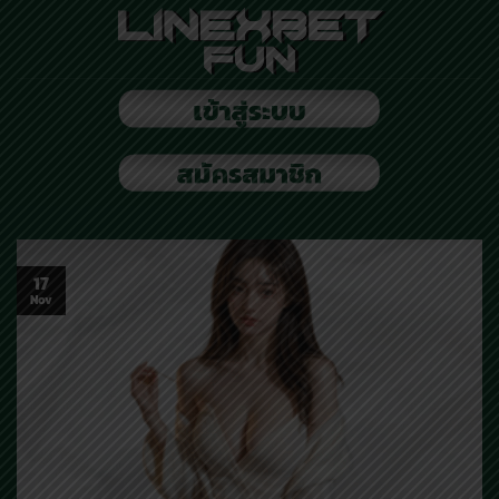
Skip
to
content
17
Nov