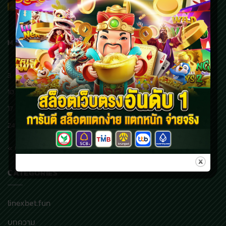
November 2025
M
T
W
T
F
S
S
1
2
3
4
5
6
7
8
9
10
11
12
13
14
15
16
17
18
19
20
21
22
23
24
25
26
27
28
29
30
« Oct
Dec »
CATEGORIES
linexbet.fun
บทความ