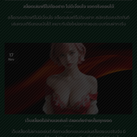
สล็อตเล่นฟรีไม่ต้องฝาก ไม่มีเงื่อนไข แจกจริงถอนได้
สล็อตเครดิตฟรีไม่มีเงื่อนไข สล็อตเล่นฟรีไม่ต้องฝาก สมัครรับเครดิตทันที
เล่นครบเทิร์นถอนเงินได้ เหมาะกับมือใหม่อยากลองระบบก่อนฝากจริง
17
Nov
เว็บสล็อตไม่ผ่านเอเย่นต์ ปลอดภัยจ่ายเต็มทุกยอด
เว็บสล็อตไม่ผ่านเอเย่นต์ คือทางเลือกของคนเล่นสล็อตแบบจริงจัง มี