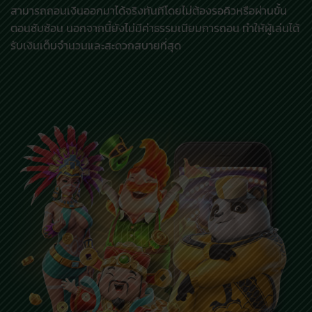
สามารถถอนเงินออกมาได้จริงทันทีโดยไม่ต้องรอคิวหรือผ่านขั้น
ตอนซับซ้อน นอกจากนี้ยังไม่มีค่าธรรมเนียมการถอน ทำให้ผู้เล่นได้
รับเงินเต็มจำนวนและสะดวกสบายที่สุด