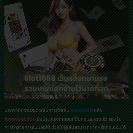
slot1688
นอกจากความสะดวกในการเข้าเล่น
แล้ว
linexbet.fun
ยังมีระบบฝากถอนที่มั่นคงและรวดเร็ว รองรับ
การทำรายการแบบออโต้ ช่วยให้ผู้เล่นสามารถฝากหรือถอนเงินได้