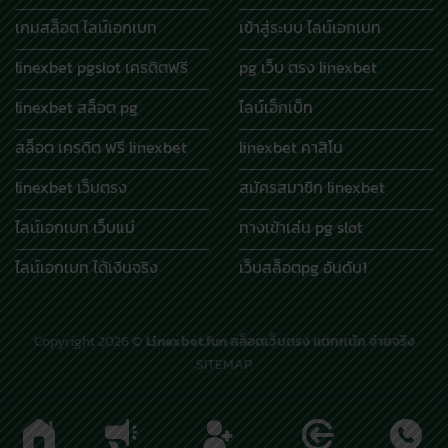
เกมสล็อต ไลน์เอกเบท
เข้าสู่ระบบ ไลน์เอกเบท
linexbet pgslot เครดิตฟรี
pg เว็บ ตรง linexbet
linexbet สล็อต pg
ไลน์เอ็กเบ็ท
สล็อต เครดิต ฟรี linexbet
linexbet คาสิโน
linexbet เว็บตรง
สมัครสมาชิก linexbet
ไลน์เอกเบท เว็บแม่
ทางเข้าเล่น pg slot
ไลน์เอกเบท ได้เงินจริง
เว็บสล็อตpg อันดับ1
Copyright 2026 ©
Linexbet.fun สล็อตเว็บตรง แตกหนัก จ่ายจริง
SITEMAP