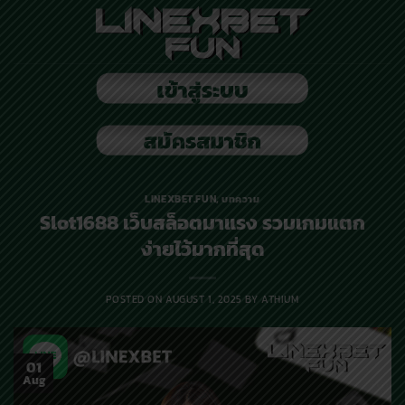
Skip
to
content
LINEXBET.FUN
,
บทความ
Slot1688 เว็บสล็อตมาแรง รวมเกมแตก
ง่ายไว้มากที่สุด
POSTED ON
AUGUST 1, 2025
BY
ATHIUM
01
Aug