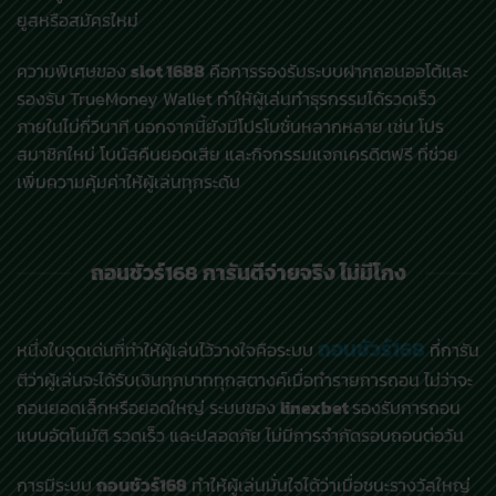
ยูสหรือสมัครใหม่
ความพิเศษของ
slot 1688
คือการรองรับระบบฝากถอนออโต้และ
รองรับ TrueMoney Wallet ทำให้ผู้เล่นทำธุรกรรมได้รวดเร็ว
ภายในไม่กี่วินาที นอกจากนี้ยังมีโปรโมชั่นหลากหลาย เช่น โปร
สมาชิกใหม่ โบนัสคืนยอดเสีย และกิจกรรมแจกเครดิตฟรี ที่ช่วย
เพิ่มความคุ้มค่าให้ผู้เล่นทุกระดับ
ถอนชัวร์168 การันตีจ่ายจริง ไม่มีโกง
ถอนชัวร์168
หนึ่งในจุดเด่นที่ทำให้ผู้เล่นไว้วางใจคือระบบ
ที่การัน
ตีว่าผู้เล่นจะได้รับเงินทุกบาททุกสตางค์เมื่อทำรายการถอน ไม่ว่าจะ
ถอนยอดเล็กหรือยอดใหญ่ ระบบของ
linexbet
รองรับการถอน
แบบอัตโนมัติ รวดเร็ว และปลอดภัย ไม่มีการจำกัดรอบถอนต่อวัน
การมีระบบ
ถอนชัวร์168
ทำให้ผู้เล่นมั่นใจได้ว่าเมื่อชนะรางวัลใหญ่