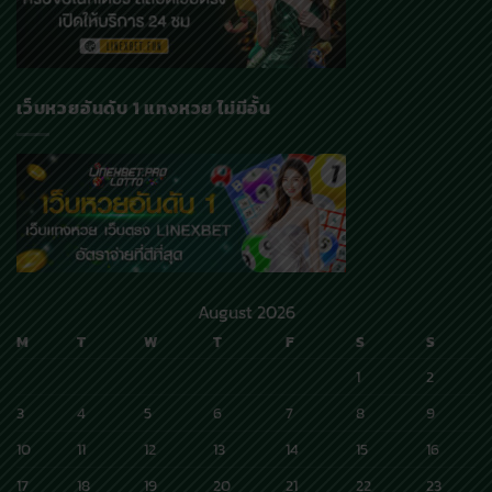
เว็บหวยอันดับ 1 แทงหวย ไม่มีอั้น
August 2026
M
T
W
T
F
S
S
1
2
3
4
5
6
7
8
9
10
11
12
13
14
15
16
17
18
19
20
21
22
23