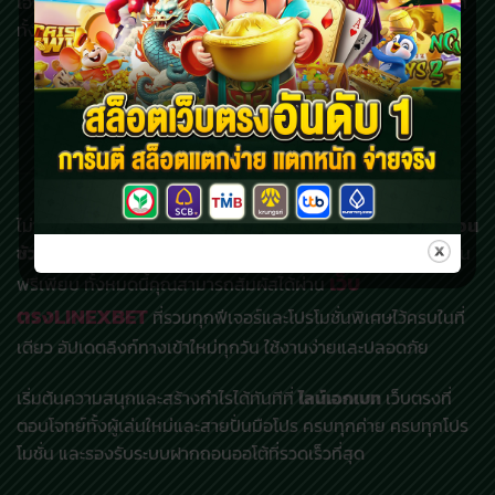
โอกาสทำกำไรได้มากขึ้นโดยใช้ต้นทุนน้อย ใครที่กำลังมองหาเว็บที่
ทั้งคุ้มค่าและมีระบบเสถียร ต้องไม่พลาดเว็บนี้
สรุป SLOT1688 ถอนชัวร์168 และ มีตังค์168 ที่
เว็บตรง LINEXBET
ไม่ว่าจะเป็นการเข้าเล่นผ่าน
slot1688
ที่รวมเกมทุกค่าย ระบบ
ถอน
ชัวร์168
ที่จ่ายจริงทุกยอด หรือเว็บ
มีตังค์168
ที่มีโปรคุ้มและสปิน
เว็บ
ฟรีเพียบ ทั้งหมดนี้คุณสามารถสัมผัสได้ผ่าน
ตรงLINEXBET
ที่รวมทุกฟีเจอร์และโปรโมชั่นพิเศษไว้ครบในที่
เดียว อัปเดตลิงก์ทางเข้าใหม่ทุกวัน ใช้งานง่ายและปลอดภัย
เริ่มต้นความสนุกและสร้างกำไรได้ทันทีที่
ไลน์เอกเบท
เว็บตรงที่
ตอบโจทย์ทั้งผู้เล่นใหม่และสายปั่นมือโปร ครบทุกค่าย ครบทุกโปร
โมชั่น และรองรับระบบฝากถอนออโต้ที่รวดเร็วที่สุด