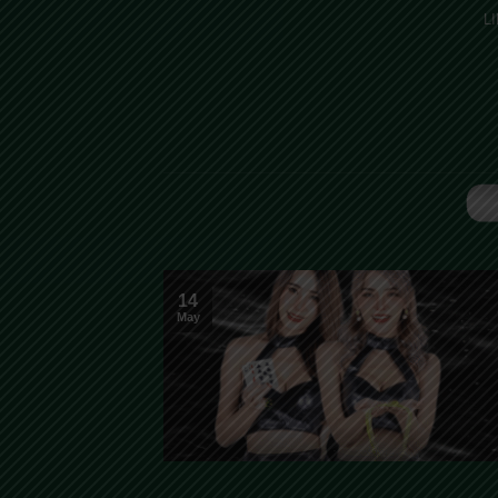
Skip
L
to
content
14
May