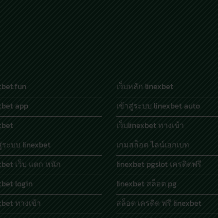
xbet.fun
เว็บหลัก linexbet
xbet app
เข้าสู่ระบบ linexbet auto
xbet
เว็บlinexbet ทางเข้า
สู่ระบบ linexbet
เกมสล็อต ไลน์เอกเบท
xbet เว็บ แตก หนัก
linexbet pgslot เครดิตฟรี
xbet login
linexbet สล็อต pg
xbet ทางเข้า
สล็อต เครดิต ฟรี linexbet