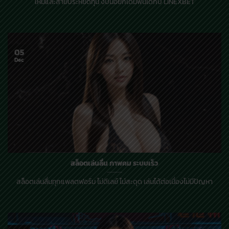
ใหม่และสายประหยัดทุน งบน้อยก็เดิมพันได้กับ LINEXBET
05
Dec
สล็อตเล่นลื่น ภาพคม ระบบเร็ว
สล็อตเล่นลื่นทุกแพลตฟอร์ม ไม่ดีเลย์ ไม่สะดุด เล่นได้ต่อเนื่องไม่มีปัญหา