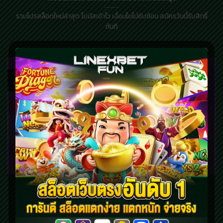
รวมโปรสล็อตใหม่ล่าสุด โบนัสเข้าไว เงื่อนไขไม่ซับซ้อน สมัครวันนี้รับสิทธิ์
ทันที
28
Nov
สล็อตเล่นบนมือถือ ไม่ต้องใช้สเปกสูง
สล็อตเล่นบนมือถือ รองรับทั้ง iOS และ Android เล่นได้ลื่นแม้ความเร็ว
เน็ตต่ำ เปิดเกมไว กราฟิกสวย รองรับโหมดประหยัดแบต