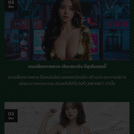
03
Dec
เกมสล็อตภาพสวย เสียงสมจริง ที่สุดในตอนนี้
เกมสล็อตภาพสวย ใช้เอนจินใหม่ เอฟเฟกต์คมชัด สร้างประสบการณ์การ
เล่นแบบ immersive เล่นเพลินได้ทั้งวันที่ LINEXBET เท่านั้น
03
Dec