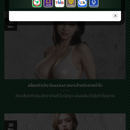
28
Nov
สล็อตทำเงิน linexbet เหมาะสำหรับสายกำไร
คัดสล็อตทำเงิน อัตราจ่ายดี โบนัสสูง เล่นเพลิน ได้ลุ้นกำไรทุกวัน
26
Nov