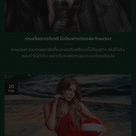
เกมสล็อตเครดิตฟรี ไม่ต้องฝากก่อนเล่น linexbet
linexbet รวมเกมยอดฮิตที่แจกเครดิตฟรีแบบไม่ต้องฝาก เล่นได้จริง
ถอนกำไรได้จริง เหมาะกับคนอยากลองระบบก่อนเติมเงิน
20
Feb