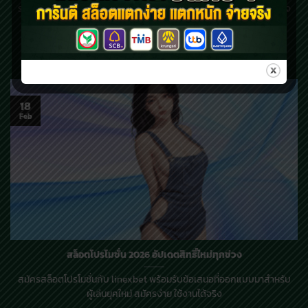
รวมเกมสล็อตฮิตที่ผู้เล่นนิยมมากที่สุด คัดเกมที่ระบบเสถียร โบนัสน่าสนใจ
และเหมาะทั้งมือใหม่และสายลุ้นกำไร พร้อมแนวทางเลือกเกมให้เหมาะกับ
สไตล์การเล่นของคุณ
18
Feb
สล็อตโปรโมชั่น 2026 อัปเดตสิทธิ์ใหม่ทุกช่วง
สมัครสล็อตโปรโมชั่นกับ linexbet พร้อมรับข้อเสนอที่ออกแบบมาสำหรับ
ผู้เล่นยุคใหม่ สมัครง่าย ใช้งานได้จริง