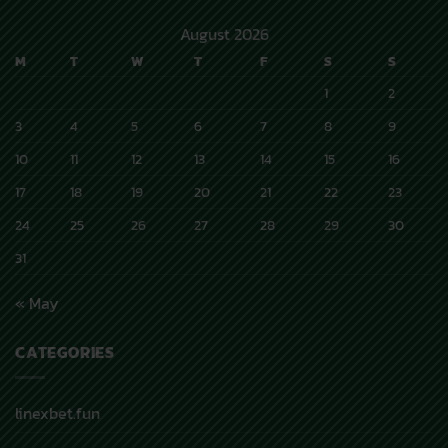
August 2026
M
T
W
T
F
S
S
1
2
3
4
5
6
7
8
9
10
11
12
13
14
15
16
17
18
19
20
21
22
23
24
25
26
27
28
29
30
31
« May
CATEGORIES
linexbet.fun