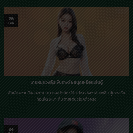
26
Feb
เกมหมุนวงลุ้นเงินรางวัล สนุกเหมือนเล่นตู้
สัมผัสความมันของเกมหมุนวงสไตล์คาสิโน linexbet เล่นเพลิน ลุ้นรางวัล
ก้อนโต เหมาะกับสายเสี่ยงโชคตัวจริง
24