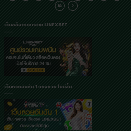
18
เว็บสล็อตเเตกง่าย LINEXBET
เว็บหวยอันดับ 1 แทงหวย ไม่มีอั้น