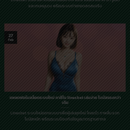
และเกมหมุนวง พร้อมระบบถ่ายทอดสดสมจริง
27
Feb
แพลตฟอร์มสล็อตระบบใหม่ คาสิโน linexbet เล่นง่าย โบนัสแรงกว่า
เดิม
Linexbet ระบบใหม่ออกแบบมาเพื่อผู้เล่นยุคใหม่ โหลดไว ภาพลื่น แจก
โบนัสหนัก พร้อมระบบป้องกันข้อมูลมาตรฐานสากล