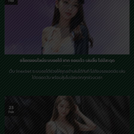
Feb
สล็อตออนไลน์ระบบออโต้ ฝาก ถอนเร็ว เล่นลื่น ไม่มีสะดุด
เว็บ linexbet ระบบออโต้ช่วยให้คุณเข้าเล่นได้ทันที ไม่ต้องรอแอดมิน เล่น
ได้ตลอดวัน พร้อมลุ้นโบนัสแตกทุกช่วงเวลา
23
Feb