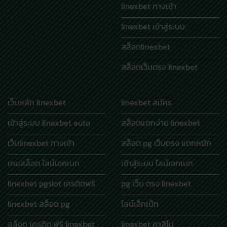
linexbet ทางเข้า
linexbet เข้าสู่ระบบ
สล็อตlinexbet
สล็อตเว็บตรง linexbet
เว็บหลัก linexbet
linexbet สมัคร
เข้าสู่ระบบ linexbet auto
สล็อตแตกง่าย linexbet
เว็บlinexbet ทางเข้า
สล็อต pg เว็บตรง แตกหนัก
เกมสล็อต ไลน์เอกเบท
เข้าสู่ระบบ ไลน์เอกเบท
linexbet pgslot เครดิตฟรี
pg เว็บ ตรง linexbet
linexbet สล็อต pg
ไลน์เอ็กเบ็ท
สล็อต เครดิต ฟรี linexbet
linexbet คาสิโน