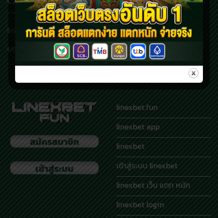
CATEGORIES
linexbet.fun
บทความ
linexbet.fun
linexbet app
linexbet
เข้าสู่ระบบ linexbet
linexbet เว็บ แตก หนัก
linexbet login