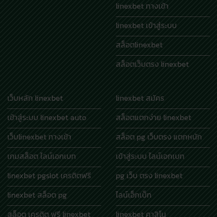
linexbet ทางเข้า
linexbet เข้าสู่ระบบ
สล็อตlinexbet
สล็อตเว็บตรง linexbet
เว็บหลัก linexbet
linexbet สมัคร
เข้าสู่ระบบ linexbet auto
สล็อตแตกง่าย linexbet
เว็บlinexbet ทางเข้า
สล็อต pg เว็บตรง แตกหนัก
เกมสล็อต ไลน์เอกเบท
เข้าสู่ระบบ ไลน์เอกเบท
linexbet pgslot เครดิตฟรี
pg เว็บ ตรง linexbet
linexbet สล็อต pg
ไลน์เอ็กเบ็ท
สล็อต เครดิต ฟรี linexbet
linexbet คาสิโน