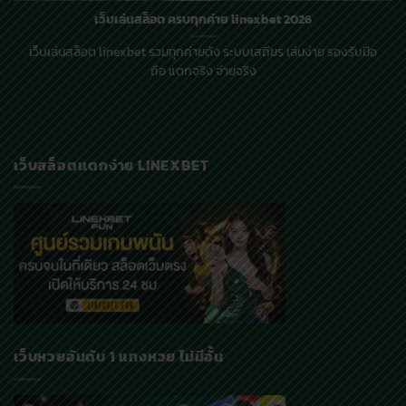
เว็บเล่นสล็อต ครบทุกค่าย linexbet 2026
เว็บเล่นสล็อต linexbet รวมทุกค่ายดัง ระบบเสถียร เล่นง่าย รองรับมือ
ถือ แตกจริง จ่ายจริง
เว็บสล็อตเเตกง่าย LINEXBET
เว็บหวยอันดับ 1 แทงหวย ไม่มีอั้น