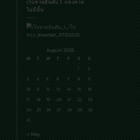
เว็บหวยอันดับ 1 แทงหวย
ไม่มีอั้น
August 2026
M
T
W
T
F
S
S
1
2
3
4
5
6
7
8
9
10
11
12
13
14
15
16
17
18
19
20
21
22
23
24
25
26
27
28
29
30
31
« May