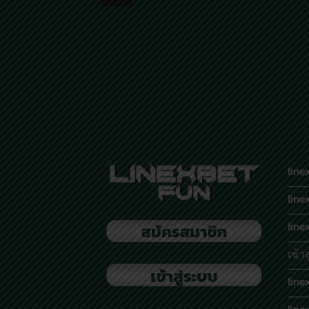
line
line
line
เข้า
line
line