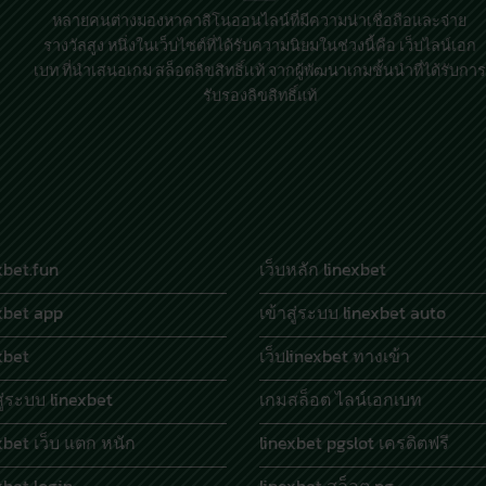
หลายคนต่างมองหาคาสิโนออนไลน์ที่มีความน่าเชื่อถือและจ่าย
รางวัลสูง หนึ่งในเว็บไซต์ที่ได้รับความนิยมในช่วงนี้คือ เว็บไลน์เอก
เบท ที่นำเสนอเกม สล็อตลิขสิทธิ์เเท้ จากผู้พัฒนาเกมชั้นนำที่ได้รับการ
รับรองลิขสิทธิ์แท้
xbet.fun
เว็บหลัก linexbet
xbet app
เข้าสู่ระบบ linexbet auto
xbet
เว็บlinexbet ทางเข้า
สู่ระบบ linexbet
เกมสล็อต ไลน์เอกเบท
xbet เว็บ แตก หนัก
linexbet pgslot เครดิตฟรี
xbet login
linexbet สล็อต pg