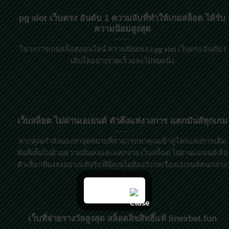
pg slot เว็บตรง อันดับ 1 ความลับที่ทำให้เกมสล็อต ได้รับ
ความนิยมสูงสุด
ในวงการเกมสล็อตออนไลน์ ความนิยมของ pg slot เว็บตรง อันดับ 1
เติบโตอย่างรวดเร็วและไม่หยุดนิ่ง
เว็บสล็อต ไม่ผ่านเอเยนต์ ตัวตึงแห่งวงการ แตกมันส์ทุกเกม
หากคุณกำลังมองหาจุดหมายที่สามารถพาคุณเข้าสู่โลกแห่งการเดิม
พันที่เต็มไปด้วยความมั่นคงและแตกง่าย เว็บสล็อต ไม่ผ่านเอเยนต์ คือ
ตัวเลือกที่มงลงอย่างแท้จริง ที่นี่คุณไม่ต้องกังวลเรื่องเอเยนต์คนกลาง
เว็บที่จ่ายรางวัลสูงสุด สล็อตลิขสิทธิ์แท้ linexbet.fun