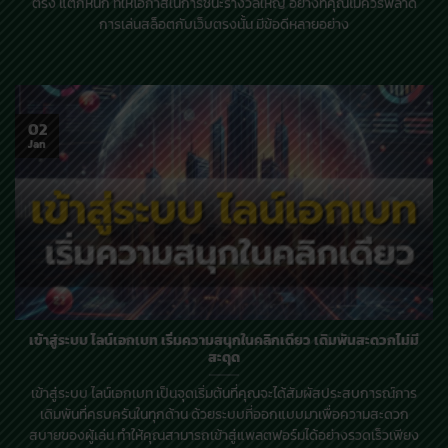
ตรง แตกหนัก ที่ให้โอกาสในการชนะรางวัลใหญ่ อย่างที่คุณไม่ควรพลาด
การเล่นสล็อตกับเว็บตรงนั้น มีข้อดีหลายอย่าง
02
Jan
เข้าสู่ระบบ ไลน์เอกเบท เริ่มความสนุกในคลิกเดียว เดิมพันสะดวกไม่มี
สะดุด
เข้าสู่ระบบ ไลน์เอกเบท เป็นจุดเริ่มต้นที่คุณจะได้สัมผัสประสบการณ์การ
เดิมพันที่ครบครันในทุกด้าน ด้วยระบบที่ออกแบบมาเพื่อความสะดวก
สบายของผู้เล่น ทำให้คุณสามารถเข้าสู่แพลตฟอร์มได้อย่างรวดเร็วเพียง