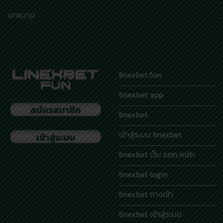
บทความ
linexbet.fun
linexbet app
linexbet
เข้าสู่ระบบ linexbet
linexbet เว็บ แตก หนัก
linexbet login
linexbet ทางเข้า
linexbet เข้าสู่ระบบ