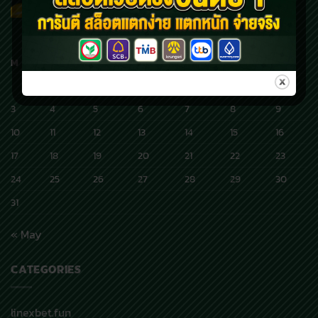
August 2026
M
T
W
T
F
S
S
1
2
3
4
5
6
7
8
9
10
11
12
13
14
15
16
17
18
19
20
21
22
23
24
25
26
27
28
29
30
31
« May
CATEGORIES
linexbet.fun