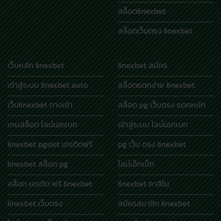
สล็อตlinexbet
สล็อตเว็บตรง linexbet
เว็บหลัก linexbet
linexbet สมัคร
เข้าสู่ระบบ linexbet auto
สล็อตแตกง่าย linexbet
เว็บlinexbet ทางเข้า
สล็อต pg เว็บตรง แตกหนัก
เกมสล็อต ไลน์เอกเบท
เข้าสู่ระบบ ไลน์เอกเบท
linexbet pgslot เครดิตฟรี
pg เว็บ ตรง linexbet
linexbet สล็อต pg
ไลน์เอ็กเบ็ท
สล็อต เครดิต ฟรี linexbet
linexbet คาสิโน
linexbet เว็บตรง
สมัครสมาชิก linexbet