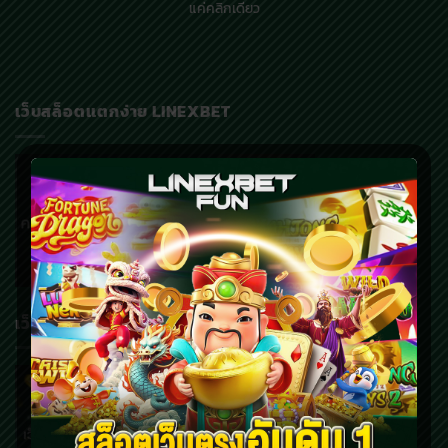
แค่คลิกเดียว
เว็บสล็อตเเตกง่าย LINEXBET
เว็บหวยอันดับ 1 แทงหวย ไม่มีอั้น