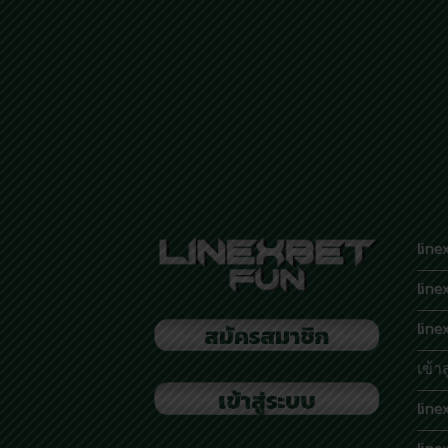
line
line
line
เข้า
line
line