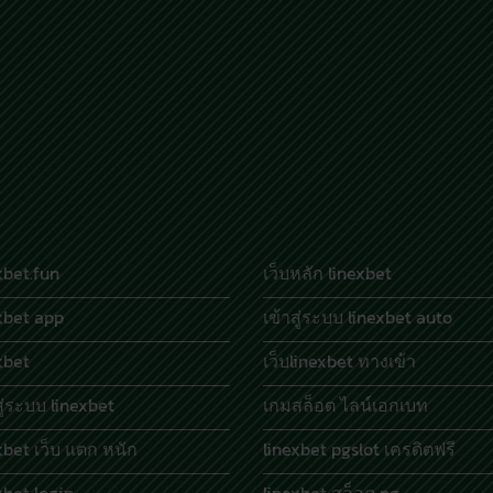
xbet.fun
เว็บหลัก linexbet
xbet app
เข้าสู่ระบบ linexbet auto
xbet
เว็บlinexbet ทางเข้า
สู่ระบบ linexbet
เกมสล็อต ไลน์เอกเบท
xbet เว็บ แตก หนัก
linexbet pgslot เครดิตฟรี
xbet login
linexbet สล็อต pg