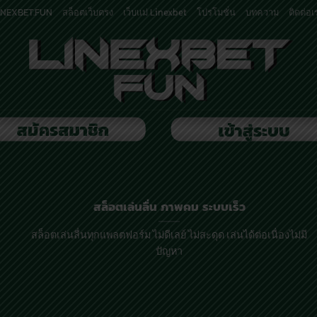
INEXBET.FUN
สล็อตเว็บตรง
เว็บเเม่ Linexbet
โปรโมชั่น
บทความ
ติดต่อเ
สล็อตเล่นลื่น ภาพคม ระบบเร็ว
สล็อตเล่นลื่นทุกแพลตฟอร์ม ไม่ดีเลย์ ไม่สะดุด เล่นได้ต่อเนื่องไม่มี
ปัญหา