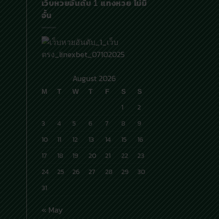
เว็บหวยอันดับ 1 แทงหวย ไม่มี
อั้น
August 2026
M
T
W
T
F
S
S
1
2
3
4
5
6
7
8
9
10
11
12
13
14
15
16
17
18
19
20
21
22
23
24
25
26
27
28
29
30
31
« May