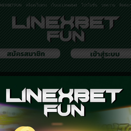
INEXBET.FUN
สล็อตเว็บตรง
เว็บเเม่ Linexbet
โปรโมชั่น
บทความ
ติดต่อเ
สล็อตทำเงิน linexbet เหมาะสำหรับสายกำไร
คัดสล็อตทำเงิน อัตราจ่ายดี โบนัสสูง เล่นเพลิน ได้ลุ้นกำไรทุกวัน