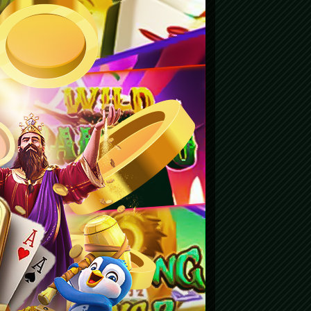
August 2026
M
T
W
T
F
S
S
1
2
3
4
5
6
7
8
9
10
11
12
13
14
15
16
17
18
19
20
21
22
23
24
25
26
27
28
29
30
31
« May
CATEGORIES