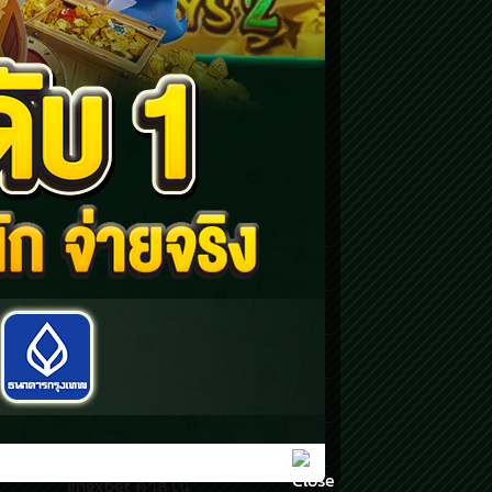
linexbet.fun
บทความ
linexbet สมัคร
สล็อตแตกง่าย linexbet
สล็อต pg เว็บตรง แตกหนัก
เข้าสู่ระบบ ไลน์เอกเบท
pg เว็บ ตรง linexbet
ไลน์เอ็กเบ็ท
linexbet คาสิโน