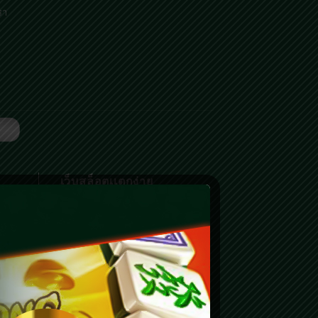
รา
เว็บสล็อตเเตกง่าย
LINEXBET
เว็บหวยอันดับ 1 แทงหวย
ไม่มีอั้น