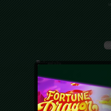
Skip
L
to
content
28
Nov