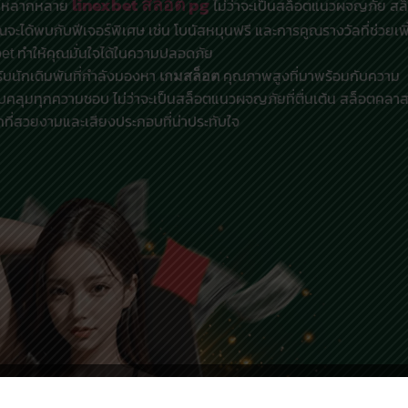
linexbet สล็อต pg
ามหลากหลาย
ไม่ว่าจะเป็นสล็อตแนวผจญภัย สล
จะได้พบกับฟีเจอร์พิเศษ เช่น โบนัสหมุนฟรี และการคูณรางวัลที่ช่วยเพิ
et ทำให้คุณมั่นใจได้ในความปลอดภัย
เกมสล็อต
รับนักเดิมพันที่กำลังมองหา
คุณภาพสูงที่มาพร้อมกับความ
บคลุมทุกความชอบ ไม่ว่าจะเป็นสล็อตแนวผจญภัยที่ตื่นเต้น สล็อตคลาส
ฟิกที่สวยงามและเสียงประกอบที่น่าประทับใจ