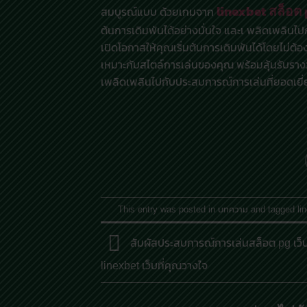
linexbet สล็อต
สมบูรณ์แบบ ด้วยเกมจาก
ต้นการเดิมพันได้อย่างมั่นใจ และเ พลิดเพลิน
เปิดโอกาสให้คุณเริ่มต้นการเดิมพันได้โดยไม่
เหมาะกับสไตล์การเล่นของคุณ พร้อมลุ้นรับรางว
เพลิดเพลินไปกับประสบการณ์การเล่นที่ยอดเยี่
This entry was posted in
บทความ
and tagged
li
สัมผัสประสบการณ์การเล่นสล็อต pg เว็
linexbet เว็บที่คุณวางใจ