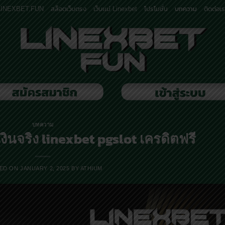
LINEXBET.FUN
สล็อตเว็บตรง
เว็บเเม่ Linexbet
โปรโมชั่น
บทความ
ติดต่อเ
บทความ
เงินจริง linexbet pgslot เครดิตฟรี
ED ON
JANUARY 2, 2025
BY
ATHIUM