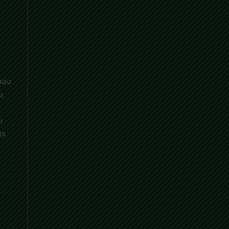
ลอง
่ๆ
ม
าร