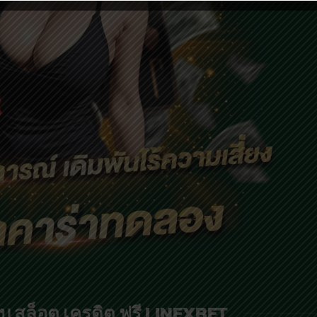
บ สล็อต เครดิต ฟรี LINEXBET