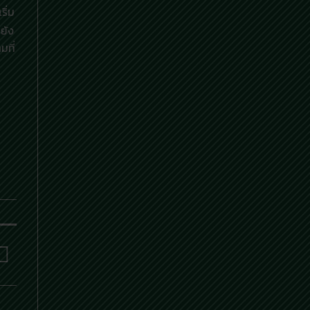
ิ่ม
ยัง
มที่