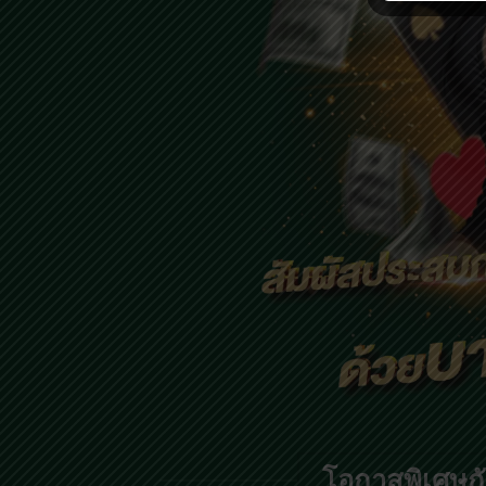
โอกาสพิเศษกั