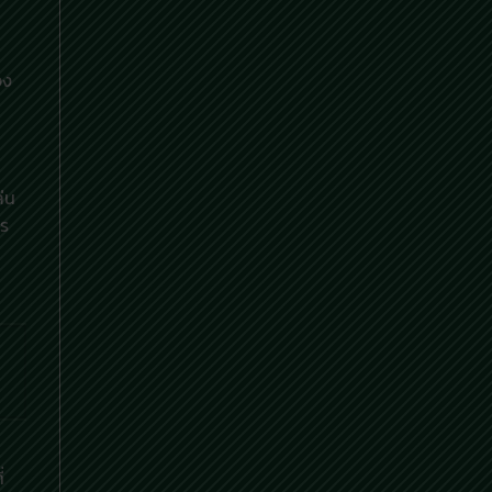
อง
ย
ล่น
าร
่