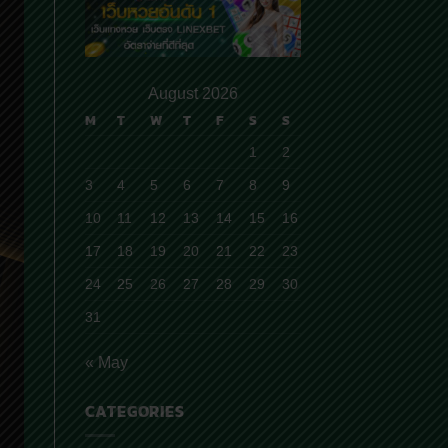
August 2026
M
T
W
T
F
S
S
1
2
3
4
5
6
7
8
9
10
11
12
13
14
15
16
17
18
19
20
21
22
23
24
25
26
27
28
29
30
31
« May
CATEGORIES