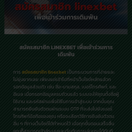
สมัครสมาชิก LINEXBET เพื่อเข้าร่วมการ
เดิมพัน
การ
สมัครสมาชิก linexbet
เป็นกระบวนการที่ง่ายและ
ไม่ยุ่งยากเลย เพียงแค่เข้าไปที่หน้าเว็บไซต์หลักแล้วก
รอกข้อมูลส่วนตัว เช่น ชื่อ-นามสกุล, เบอร์โทรศัพท์, และ
อีเมล เมื่อกรอกข้อมูลครบถ้วนแล้ว ระบบจะให้คุณตั้งชื่อผู้
ใช้งาน และรหัสผ่านเพื่อใช้ในการเข้าสู่ระบบ จากนั้นคุณ
สามารถยืนยันตัวตนผ่านระบบ OTP ที่จะส่งไปยังเบอร์
โทรศัพท์มือถือของคุณ หรือจะเลือกวิธีการยืนยันตัวตน
อื่น ๆ ที่ทางเว็บไซต์ได้กำหนดไว้ เมื่อทุกขั้นตอนเสร็จสิ้น
คุณก็สามารถเข้าสู่ระบบและเริ่มต้นการเล่นเกมได้ทันที