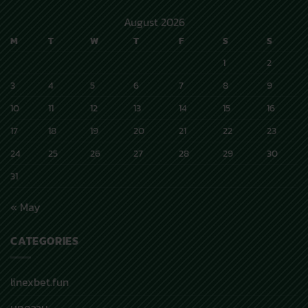
August 2026
M
T
W
T
F
S
S
1
2
3
4
5
6
7
8
9
10
11
12
13
14
15
16
17
18
19
20
21
22
23
24
25
26
27
28
29
30
31
« May
CATEGORIES
linexbet.fun