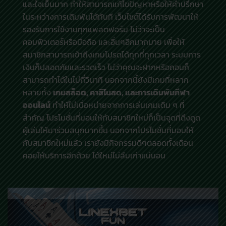
และใจเย็นมาก ทำให้สามารถแก้ไขปัญหาหรือให้คำปรึกษา
ในระหว่างการเดิมพันได้ทันที เว็บไซต์ได้รับการพัฒนาให้
รองรับการใช้งานทุกแพลตฟอร์ม ไม่ว่าจะเป็น
คอมพิวเตอร์หรือมือถือ และอื่นๆอีกมากมาย เพื่อให้
สมาชิกสามารถเข้าถึงเกมโปรดได้ทุกที่ทุกเวลา ระบบการ
เงินก็ปลอดภัยและรวดเร็ว ไม่ว่าคุณจะฝากหรือถอนก็
สามารถทำได้ในไม่กี่วินาที นอกจากนี้ยังมีเกมที่หลาก
หลายทั้ง
เกมสล็อต, คาสิโนสด, และการเดิมพันกีฬา
ออนไลน์
ทำให้ไม่เบื่อหน่ายจากการเล่นเกมเดิม ๆ ที่
สำคัญ โปรโมชั่นที่มอบให้กับสมาชิกใหม่ก็เป็นจุดที่ดึงดูด
ผู้เล่นให้มาร่วมสนุกมากขึ้น นอกจากโปรโมชั่นที่มอบให้
กับสมาชิกใหม่แล้ว เรายังมีกิจกรรมดีๆตลอดทั้งเดือน
คอยให้บริการอีกด้วย ได้ใหม่ไม่ลืมเก่าแน่นอน