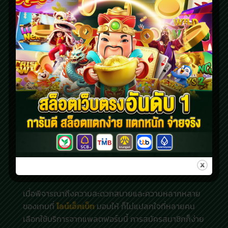
รอนาน ก่อนที่คุณจะสามารถเลือกเกมที่ต้องการเล่น ไม่
ว่าจะเป็น
คาสิโน, สล็อต, หรือแม้กระทั่งการเดิมพันกีฬา
ออนไลน์
และด้วยความปลอดภัยที่สูงสุดในการเก็บรักษา
ข้อมูลส่วนตัว และการทำธุรกรรม คุณจึงสามารถมั่นใจได้
ว่าข้อมูลของคุณจะไม่ถูกเปิดเผยไปยังบุคคลที่ไม่ได้รับ
อนุญาต การเข้าสู่ระบบที่รวดเร็ว และปลอดภัยจะช่วยให้
คุณมีเวลาเล่นเกมได้มากขึ้น และเพลิดเพลินไปกับทุก
ช่วงเวลาของการเดิมพัน ไม่มีติดขัด ไม่มีสดุด
สรุป ไลน์เอ็กเบ็ท ทำไมถึงคุ้มค่ากับการ
ลงทุน
เมื่อพิจารณาถึงความสะดวกสบายและความหลากหลาย
ของเกมที่
ไลน์เอ็กเบ็ท
มอบให้ ก็ไม่แปลกใจที่หลายคน
เลือกใช้บริการจากแพลตฟอร์มนี้ การสมัครสมาชิกก็ง่าย