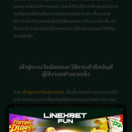
นอกจากนี้ยังมีการแนะนำ และให้คำปรึกษากับผู้เล่นที่อาจ
จะมีข้อสงสัยในเรื่องการสมัครหรือการเล่น ซึ่งจะช่วย
ให้การเริ่มต้นของคุณไม่ซับซ้อนและราบรื่นมากยิ่งขึ้น ไม่
ต้องกลัวว่าจะเล่นไม่เป็นเพราะเรามีไกด์คอยแนะนำให้ทุก
คนอยุ่แล้ว
เข้าสู่ระบบ ไลน์เอกเบท วิธีการเข้าถึงบัญชี
ผู้ใช้งานอย่างรวดเร็ว
การ
เข้าสู่ระบบ ไลน์เอกเบท
เป็นขั้นตอนที่ง่ายและรวดเร็ว
มาก ด้วยระบบการล็อกอินที่ถูกออกแบบมาอย่างสะดวก
สบาย คุณสามารถกรอกชื่อผู้ใช้และรหัสผ่านที่ได้จากขั้น
ตอนการสมัครสมาชิก แล้วเข้าสู่ระบบได้ทันที ระบบจะ
ทำการตรวจสอบความถูกต้องของข้อมูล และให้การเข้า
ถึงบัญชีผู้ใช้งานในเวลาอันรวดเร็ว ทำให้ไม่ต้องเสียเวลา