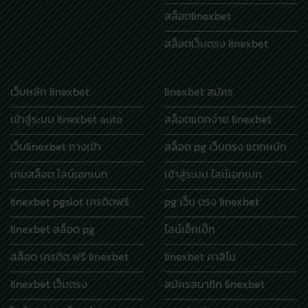
สล็อตlinexbet
สล็อตเว็บตรง linexbet
เว็บหลัก linexbet
linexbet สมัคร
เข้าสู่ระบบ linexbet auto
สล็อตแตกง่าย linexbet
เว็บlinexbet ทางเข้า
สล็อต pg เว็บตรง แตกหนัก
เกมสล็อต ไลน์เอกเบท
เข้าสู่ระบบ ไลน์เอกเบท
linexbet pgslot เครดิตฟรี
pg เว็บ ตรง linexbet
linexbet สล็อต pg
ไลน์เอ็กเบ็ท
สล็อต เครดิต ฟรี linexbet
linexbet คาสิโน
linexbet เว็บตรง
สมัครสมาชิก linexbet