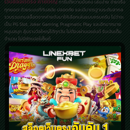
เว็บสล็อตตรง ค่ายใหญ่
การันตีความมั่นคง เล่นง่าย จ่ายจริง
ทุกยอด! ด้วยระบบที่ทันสมัย ปลอดภัย และมีมาตรฐานระดับสากล
รวบรวมเกมสล็อตจากค่ายดังมาให้เลือกเล่นแบบครบครัน ไม่ว่าจะ
เป็น PG Slot, Joker Gaming, Pragmatic Play และอีกมากมาย
หมุนสนุก ลุ้นรางวัลใหญ่ได้ทุกวัน ไม่ต้องผ่านเอเย่นต์ รับเงินเต็ม
จำนวน ไม่มีหักเปอร์เซ็นต์
สนุกกับเกมสล็อตแตกง่าย โบนัสแตกหนักทุกวัน พร้อมฟีเจอร์
พิเศษช่วยเพิ่มโอกาสทำกำไร ไม่ว่าจะเป็นฟรีสปิน ตัวคูณ หรือแจ็ก
พอตสุดอลังการ รองรับทุกอุปกรณ์ เล่นได้ทั้งมือถือและ
คอมพิวเตอร์ ฝาก-ถอนอัตโนมัติ รวดเร็วทันใจ ไม่มีขั้นต่ำ เหมาะ
สำหรับทั้งมือใหม่และนักเดิมพันมืออาชีพ สมัครวันนี้ รับโปรโมชั่น
สุดคุ้มทันที!
สรุป เดิมพันมั่นใจ กับ LINEXBET เว็บจ่ายไว จ่าย
จริง โอนไวทุกบิล!