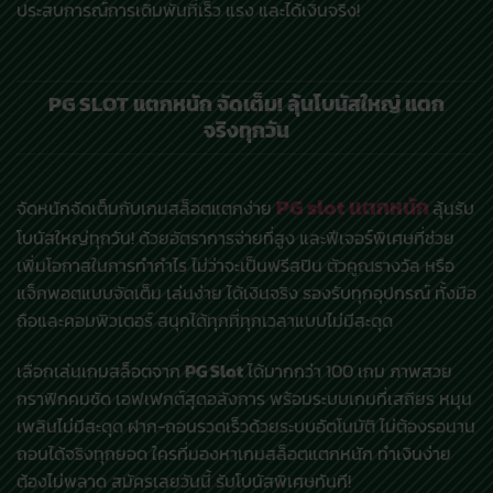
ประสบการณ์การเดิมพันที่เร็ว แรง และได้เงินจริง!
PG SLOT แตกหนัก จัดเต็ม! ลุ้นโบนัสใหญ่ แตก
จริงทุกวัน
PG slot เเตกหนัก
จัดหนักจัดเต็มกับเกมสล็อตแตกง่าย
ลุ้นรับ
โบนัสใหญ่ทุกวัน! ด้วยอัตราการจ่ายที่สูง และฟีเจอร์พิเศษที่ช่วย
เพิ่มโอกาสในการทำกำไร ไม่ว่าจะเป็นฟรีสปิน ตัวคูณรางวัล หรือ
แจ็กพอตแบบจัดเต็ม เล่นง่าย ได้เงินจริง รองรับทุกอุปกรณ์ ทั้งมือ
ถือและคอมพิวเตอร์ สนุกได้ทุกที่ทุกเวลาแบบไม่มีสะดุด
เลือกเล่นเกมสล็อตจาก
PG Slot
ได้มากกว่า 100 เกม ภาพสวย
กราฟิกคมชัด เอฟเฟกต์สุดอลังการ พร้อมระบบเกมที่เสถียร หมุน
เพลินไม่มีสะดุด ฝาก-ถอนรวดเร็วด้วยระบบอัตโนมัติ ไม่ต้องรอนาน
ถอนได้จริงทุกยอด ใครที่มองหาเกมสล็อตแตกหนัก ทำเงินง่าย
ต้องไม่พลาด สมัครเลยวันนี้ รับโบนัสพิเศษทันที!