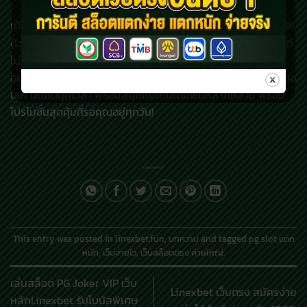
Linexbet เว็บตรง จ่ายไว จ่ายจริง
เดิมพันมั่นใจกับ
ทุกบิล!
ด้วยระบบฝาก-ถอนอัตโนมัติที่รวดเร็ว ทำรายการเสร็จในไม่กี่วินาที
ไม่ต้องรอนาน มั่นใจได้ว่าทุกยอดที่ชนะจะได้รับการโอนเข้าสู่บัญชี
อย่างเต็มจำนวน ไม่มีโกงแน่นอน รองรับทั้งธนาคารชั้นนำและทรูวอ
เลท เล่นได้ทุกเวลา พร้อมสนุกกับเกมเดิมพันหลากหลาย พร้อม
โปรโมชั่นสุดคุ้มที่รอคุณอยู่ทุกวัน!
This entry was posted in
linexbet.fun
,
บทความ
and tagged
pg slot แตก
หนัก
,
เว็บจ่ายไว
,
เว็บสล็อตตรง ค่ายใหญ่
.
เล่นสล็อต PG Joker VIP เว็บ
Linexbet เว็บตรง สมัครง่าย
หลักLinexbet รับโบนัสพิเศษ