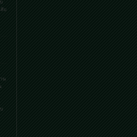
อบ
ลับ
่าน
น
รบ