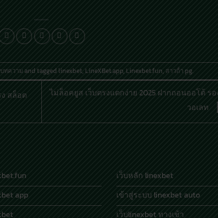
,
บทความ
and tagged
linexbet
,
LineXBet.app
,
Linexbet.fun
,
สาวถ้ํา pg
.
ไม่ล็อคยูส เว็บตรงแตกง่าย 2025 ฝากถอนออโต้ รอ
รง สล็อต
วอเลท
xbet.fun
เว็บหลัก linexbet
xbet app
เข้าสู่ระบบ linexbet auto
xbet
เว็บlinexbet ทางเข้า