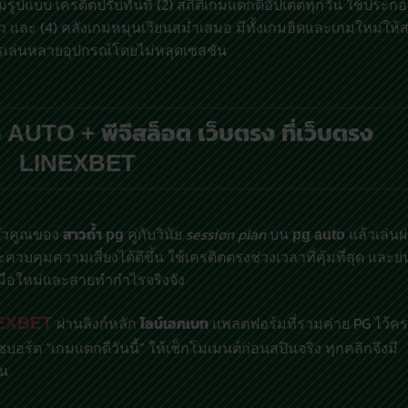
มรูปแบบ เครดิตปรับทันที (2) สถิติเกมแตกดีอัปเดตทุกวัน ใช้ประก
ไว และ (4) คลังเกมหมุนเวียนสม่ำเสมอ มีทั้งเกมฮิตและเกมใหม่ให้ส
เล่นหลายอุปกรณ์โดยไม่หลุดเซสชัน
 AUTO + พีจีสล็อต เว็บตรง ที่เว็บตรง
LINEXBET
ตัวคูณของ
คู่กับวินัย
session plan
บน
แล้วเล่นผ
สาวถ้ํา pg
pg auto
วบคุมความเสี่ยงได้ดีขึ้น ใช้เครดิตตรงช่วงเวลาที่คุ้มที่สุด และย่
งมือใหม่และสายทำกำไรจริงจัง
ผ่านลิงก์หลัก
แพลตฟอร์มที่รวมค่าย PG ไว้ค
NEXBET
ไลน์เอกเบท
ร์ด “เกมแตกดีวันนี้” ให้เช็กโมเมนต์ก่อนสปินจริง ทุกคลิกจึงมี
ัน