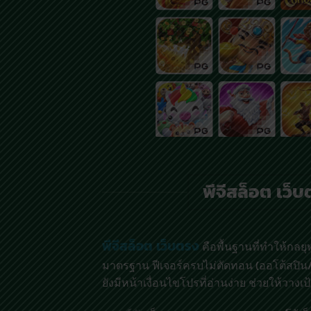
พีจีสล็อต เว็
คือพื้นฐานที่ทำให้กลย
พีจีสล็อต เว็บตรง
มาตรฐาน ฟีเจอร์ครบไม่ตัดทอน (ออโต้สปิน/ส
ยังมีหน้าเงื่อนไขโปรที่อ่านง่าย ช่วยให้