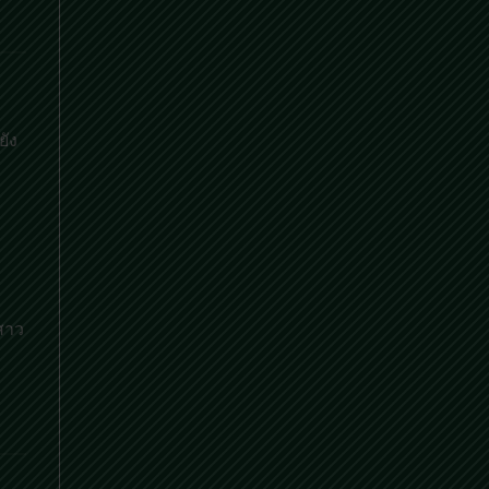
ัง
สาว