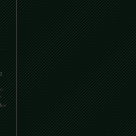
สิ
ด้
ถ
ต้อง