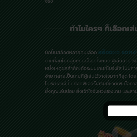
จริง
ทำไมใครๆ ก็เลือกเล่
สล็อตxo แตกง่
นักปั่นสล็อตหลายคนเลือก
ง่ายที่สุดในกลุ่มเกมสล็อตทั้งหมด ผู้เล่นสามาร
หนึ่งเหตุผลสำคัญคือระบบเกมที่โปร่งใส ไม่มี
ง่าย
กลายเป็นเกมที่ผู้เล่นไว้วางใจมากที่สุด โด
ไม่เพียงแค่นั้น ยังมีฟีเจอร์เสริมที่ช่วยเพิ่
ยิ่งคุณเล่นบ่อย ยิ่งเข้าใจจังหวะของเกม และสา