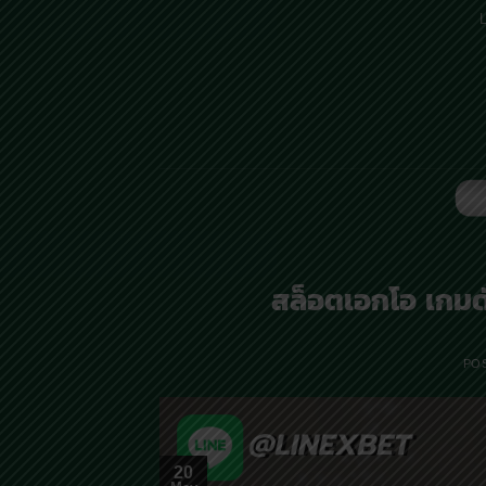
Skip
to
content
สล็อตเอกโอ เกมดั
PO
20