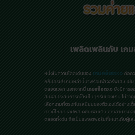
เพลิดเพลินกับ เกม
เกมสล็อตxo
หนึ่งในความโดดเด่นของ
คือคว
กก็มีครบ! เกมเหล่านี้มาพร้อมฟีเจอร์พิเศษ เช่น
ตลอดเวลา นอกจากนี้
เกมสล็อตxo
ยังมีการออก
สัมผัสประสบการณ์ใหม่ในทุกธีมของเกม ไม่ว่าค
เลือกเกมที่ตรงกับรสนิยมของตัวเองได้อย่างเต็ม
ดาวน์โหลดแอปพลิเคชันเพิ่มเติม คุณสามารถสนุ
ตลอดทั้งวัน ถือเป็นแพลตฟอร์มที่เหมาะกับผู้เล่น