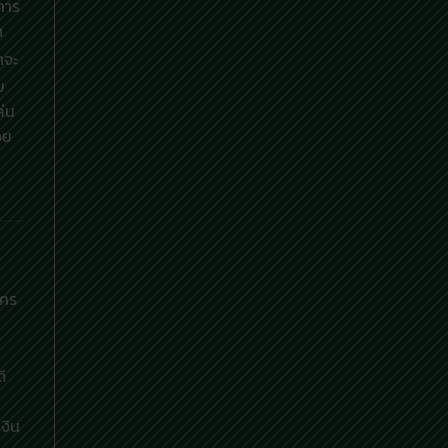
การ
า
าจะ
ม
ล่น
วย
ัคร
ี
เงิน