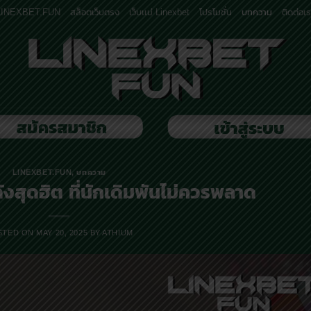
LINEXBET.FUN
สล็อตเว็บตรง
เว็บเเม่ Linexbet
โปรโมชั่น
บทความ
ติดต่อเ
LINEXBET.FUN
,
บทความ
งสุดฮิต ที่นักเดิมพันไม่ควรพลาด
STED ON
MAY 20, 2025
BY
ATHIUM