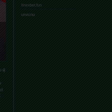
linexbet.fun
บทความ
 ผู้
ม
ต่
่