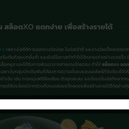
น สล็อตXO แตกง่าย เพื่อสร้างรายได้
าย
เพราะมีสถิติการออกรางวัลบ่อย โบนัสเข้าถี่ และรางวัลแจ็คพอตแต
ถเริ่มต้นด้วยเบทขั้นต่ำ และยังมีโอกาสทำกำไรได้หลายเท่าอย่างรวดเร็ว อ
การล็อคยูส และได้รับการพัฒนาจากค่ายเกมโดยตรง ทำให้
สล็อตxo แต
ยเฉพาะในกลุ่มนักเดิมพันที่ต้องการความมั่นคงและผลลัพธ์ที่จับต้องได้จร
มโอกาสทำเงิน เช่น การหมุนฟรีซ้อนซ้อน ตัวคูณสะสม และโหมดโบนัสที่หลาก
มารถใช้ประโยชน์จากช่วงที่เกมปล่อยแจ็คพอตเพื่อสร้างรายได้ได้อย่างคุ้