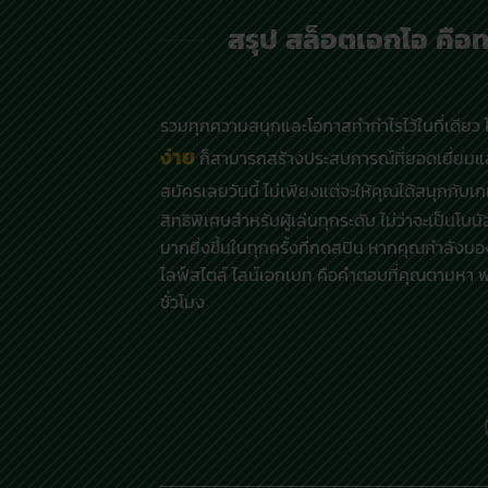
สรุป สล็อตเอกโอ คือทา
รวมทุกความสนุกและโอกาสทำกำไรไว้ในที่เดียว ไ
ง่าย
ก็สามารถสร้างประสบการณ์ที่ยอดเยี่ยมและ
สมัครเลยวันนี้ ไม่เพียงแต่จะให้คุณได้สนุกกับ
สิทธิพิเศษสำหรับผู้เล่นทุกระดับ ไม่ว่าจะเป็นโบน
มากยิ่งขึ้นในทุกครั้งที่กดสปิน หากคุณกำลังม
ไลฟ์สไตล์ ไลน์เอกเบท คือคำตอบที่คุณตามหา พ
ชั่วโมง