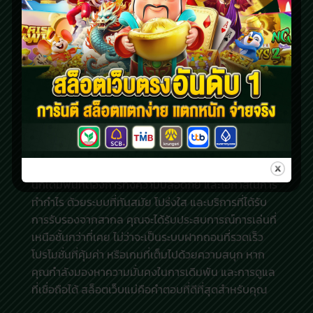
เว็บตรงยังมีทีมงานที่พร้อมให้บริการตลอด 24 ชั่วโมง
ช่วยตอบคำถาม และแก้ปัญหาต่าง ๆ ได้อย่างรวดเร็ว
สรุปภาพรวม สล็อตเว็บแม่ ตอบโจทย์
ความต้องการของนักเดิมพัน
ในท้ายที่สุดแล้ว
สล็อตเว็บแม่
เป็นทางเลือกที่ตอบโจทย์
นักเดิมพันที่ต้องการทั้งความปลอดภัย และโอกาสในการ
ทำกำไร ด้วยระบบที่ทันสมัย โปร่งใส และบริการที่ได้รับ
การรับรองจากสากล คุณจะได้รับประสบการณ์การเล่นที่
เหนือชั้นกว่าที่เคย ไม่ว่าจะเป็นระบบฝากถอนที่รวดเร็ว
โปรโมชั่นที่คุ้มค่า หรือเกมที่เต็มไปด้วยความสนุก หาก
คุณกำลังมองหาความมั่นคงในการเดิมพัน และการดูแล
ที่เชื่อถือได้ สล็อตเว็บแม่คือคำตอบที่ดีที่สุดสำหรับคุณ