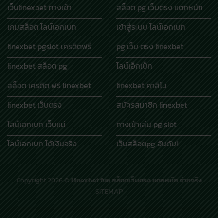
เว็บlinexbet ทางเข้า
สล็อต pg เว็บตรง แตกหนัก
เกมสล็อต ไลน์เอกเบท
เข้าสู่ระบบ ไลน์เอกเบท
linexbet pgslot เครดิตฟรี
pg เว็บ ตรง linexbet
linexbet สล็อต pg
ไลน์เอ็กเบ็ท
สล็อต เครดิต ฟรี linexbet
linexbet คาสิโน
linexbet เว็บตรง
สมัครสมาชิก linexbet
ไลน์เอกเบท เว็บแม่
ทางเข้าเล่น pg slot
ไลน์เอกเบท ได้เงินจริง
เว็บสล็อตpg อันดับ1
Copyright 2026 ©
Linexbet.fun สล็อตเว็บตรง แตกหนัก จ่ายจริง
SITEMAP