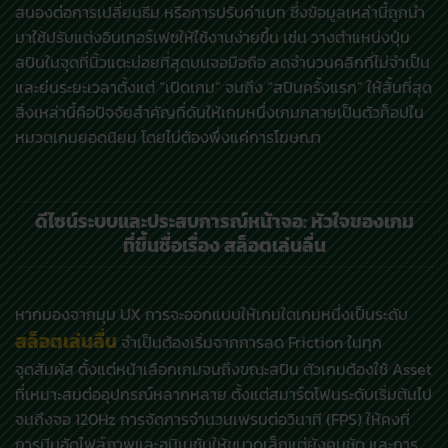
สนองต่อการเปลี่ยนธีม หรือการปรับค่าเบท ซึ่งข้อมูลเหล่านี้ถูกนำ
มาใช้ปรับแต่งอินเทอร์เฟซให้ใช้งานง่ายขึ้น เช่น วางตำแหน่งปุ่ม
สปินในจุดที่นิ้วแตะบ่อยที่สุดบนจอมือถือ ลดจำนวนคลิกที่ไม่จำเป็น
และย่นระยะเวลาตั้งแต่ “เปิดเกม” จนถึง “สปินครั้งแรก” ให้สั้นที่สุด
สิ่งเหล่านี้คือปัจจัยสำคัญที่ดันให้เกมหนึ่งเกมกลายเป็นตัวท็อปใน
หมวดเกมยอดนิยม โดยไม่ต้องพึ่งแค่การโฆษณา
ดีไซน์ระบบและประสบการณ์หน้าจอ: หัวใจของเกม
ที่ขึ้นชื่อเรื่อง สล็อตเล่นลื่น
หากมองจากมุม UX การจะออกแบบให้เกมใดเกมหนึ่งเป็นระดับ
สล็อตเล่นลื่น
จำเป็นต้องเริ่มจากการลด Friction ในทุก
จุดสัมผัส ตั้งแต่หน้าเลือกเกมจนถึงขณะสปิน ตัวเกมต้องใช้ Asset
ที่เหมาะสมต่ออุปกรณ์หลากหลาย ตั้งแต่สมาร์ตโฟนระดับเริ่มต้นไป
จนถึงจอ 120Hz การจัดการจำนวนเฟรมต่อวินาที (FPS) ให้คงที่
การบีบอัดไฟล์ภาพและอนิเมชันให้ขนาดเล็กแต่ยังคมชัด และการ