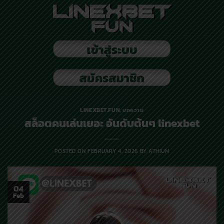
Skip
to
content
LINEXBET.FUN
,
บทความ
สล็อตคนเล่นเยอะ อันดับต้นๆ linexbet
POSTED ON
FEBRUARY 4, 2026
BY
ATHIUM
04
Feb