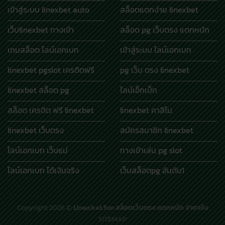
เข้าสู่ระบบ linexbet auto
สล็อตแตกง่าย linexbet
เว็บlinexbet ทางเข้า
สล็อต pg เว็บตรง แตกหนัก
เกมสล็อต ไลน์เอกเบท
เข้าสู่ระบบ ไลน์เอกเบท
linexbet pgslot เครดิตฟรี
pg เว็บ ตรง linexbet
linexbet สล็อต pg
ไลน์เอ็กเบ็ท
สล็อต เครดิต ฟรี linexbet
linexbet คาสิโน
linexbet เว็บตรง
สมัครสมาชิก linexbet
ไลน์เอกเบท เว็บแม่
ทางเข้าเล่น pg slot
ไลน์เอกเบท ได้เงินจริง
เว็บสล็อตpg อันดับ1
Copyright 2026 ©
Linexbet.fun สล็อตเว็บตรง แตกหนัก จ่ายจริง
SITEMAP