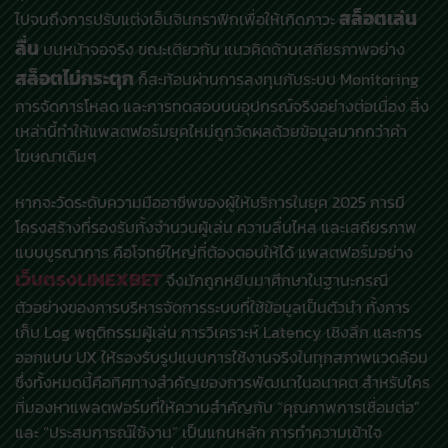
สล็อตเล่น
ไปจนถึงการปรับแต่งเอ็นจินกราฟิกเพื่อให้เกิดภาวะ
ลื่น
บนหน้าจอจริง ขณะเดียวกัน แนวคิดด้านเสถียรภาพอย่าง
สล็อตไม่กระตุก
ก็สะท้อนผ่านการลงทุนกับระบบ Monitoring
การจัดการโหลด และการทดสอบบนอุปกรณ์จริงอย่างต่อเนื่อง สิ่ง
เหล่านี้ทำให้แพลตฟอร์มยุคใหม่ถูกวัดผลด้วยข้อมูลมากกว่าคำ
โฆษณาเดิมๆ
หากจะวัดระดับความมืออาชีพของผู้ให้บริการในยุค 2025 การมี
โครงสร้างที่รองรับทั้งจำนวนผู้เล่น ความลื่นไหล และเสถียรภาพ
แบบบูรณาการ คือโจทย์ใหญ่ที่ต้องตอบให้ได้ แพลตฟอร์มอย่าง
เว็บตรงLINEXBET
จึงมักถูกหยิบมาศึกษาในฐานะกรณี
ตัวอย่างของการบริหารจัดการระบบที่ใช้ข้อมูลเป็นตัวนำ ทั้งการ
เก็บ Log พฤติกรรมผู้เล่น การวิเคราะห์ Latency เชิงลึก และการ
ออกแบบ UX ให้รองรับรูปแบบการใช้งานจริงในทุกสภาพแวดล้อม
ซึ่งทั้งหมดนี้คือทิศทางสำคัญของการพัฒนาในอนาคต สำหรับใคร
ที่มองหาแพลตฟอร์มที่ให้ความสำคัญกับ “คุณภาพการเชื่อมต่อ”
และ “ประสบการณ์ใช้งาน” เป็นแกนหลัก การทำความเข้าใจ