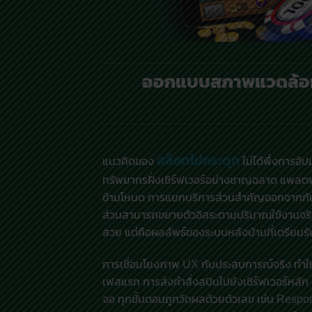
ออกแบบสภาพแวดล้อม ส
สล็อตไม่กระตุก
แนวคิดของ
ไม่ได้พึ่งการอั
ทรัพยากรฝั่งเซิร์ฟเวอร์อย่างชาญฉลาด แพลตฟ
ข้ามโหนด การแยกบริการส่วนสำคัญออกจากกัน เ
ส่วนสามารถขยายตัวอิสระตามปริมาณใช้งานจริง ภ
สวย แต่คือผลลัพธ์ของระบบหลังบ้านที่เตรียมรับมื
การเชื่อมโยงภาพ UX กับประสบการณ์จริง ทำให้เห
เฟสแรก การส่งคำสั่งสปินไปยังเซิร์ฟเวอร์หลั
จอ ทุกขั้นตอนถูกวัดผลด้วยตัวเลข เช่น Respo