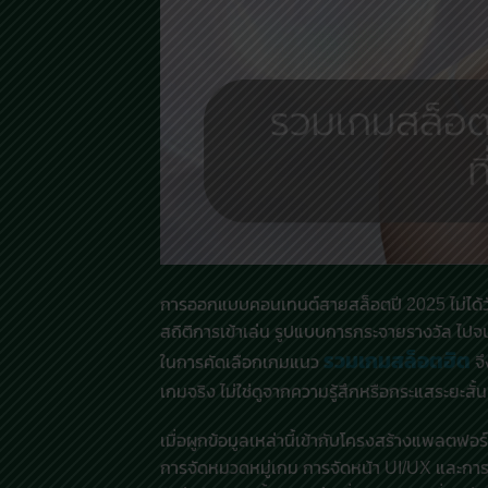
การออกแบบคอนเทนต์สายสล็อตปี 2025 ไม่ได้วัดกั
สถิติการเข้าเล่น รูปแบบการกระจายรางวัล ไป
รวมเกมสล็อตฮิต
ในการคัดเลือกเกมแนว
จึ
เกมจริง ไม่ใช่ดูจากความรู้สึกหรือกระแสระยะสั้
เมื่อผูกข้อมูลเหล่านี้เข้ากับโครงสร้างแพลตฟ
การจัดหมวดหมู่เกม การจัดหน้า UI/UX และกา