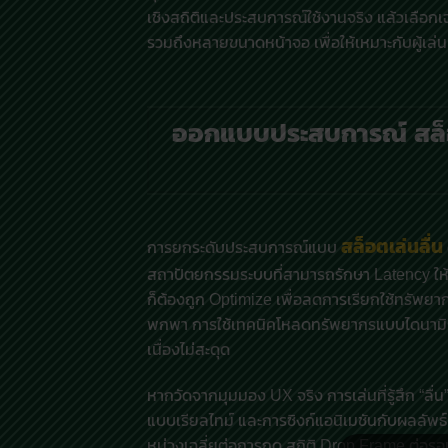
เชิงสถิติและประสบการณ์ใช้งานจริง แล้วเลือกเ
รวมถึงหลายขนาดหน้าจอ เพื่อให้เหมาะกับผู้เล่
ออกแบบประสบการณ์ สล็อต
สล็อตเล่นลื่น
การยกระดับประสบการณ์แบบ
สถาปัตยกรรมระบบที่สามารถรักษา Latency ให้อ
ก็ต้องถูก Optimize เพื่อลดการเรียกใช้ทรัพยา
พกพา การใช้เทคนิคโหลดทรัพยากรแบบไดนามิก แ
เนื่องไม่สะดุด
หากวัดจากมุมมอง UX จริง การเล่นที่รู้สึก “
แบบเรียลไทม์ และการซิงก์แอนิเมชันกับผลลัพธ์
หน่วงเฉลี่ยต่อการกด สถิติ Drop Frame ต่อรอ