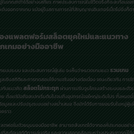
อยู่ในเกณฑ์ต่ำได้อย่างเสถียร ภาพประสบการณ์ในชีวิตจริงก็จะสะท้อนอ
อเด้งออกจากเกม แม้อยู่ในสถานการณ์ที่สัญญาณอินเทอร์เน็ตไม่นิ่งก็ต
ลของแพลตฟอร์มสล็อตยุคใหม่และแนวทาง
อกเกมอย่างมืออาชีพ
รวมเกม
ออกแบบระบบ และประสบการณ์ผู้เล่น จะเห็นว่าหมวดเกมแนว
อมูลเชิงสถิติและการทดสอบใช้งานจริงอย่างต่อเนื่อง ขณะเดียวกัน การร
สล็อตไม่กระตุก
วมกับแนวคิด
ผ่านการปรับจูนโครงสร้างระบบและตัว
ตั้งแต่มือถือสเปกเริ่มต้นไปจนถึงอุปกรณ์จอใหญ่ระดับโปร ทั้งหมดนี้
อมูลและปรับปรุงระบบอย่างสม่ำเสมอ จึงมักได้รับการยอมรับในหมู่ผู้เล่น
วคราว
าพแพลตฟอร์มด้วยมุมมองมืออาชีพ สามารถสังเกตได้จากองค์ประกอบอย่า
มที่สะท้อนสถิติการเล่นจริง และความสอดคล้องระหว่างประสบการณ์ใช้