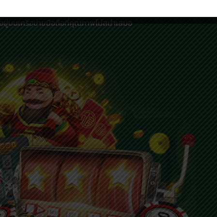
งทั้งฝั่งเซิร์ฟเวอร์และไคลเอนต์ให้ตอบโจทย์ผู้เล่นที่ต้องการสมดุลระห
ยู่บนเครือข่ายมือถือที่คุณภาพไม่สม่ำเสมอ