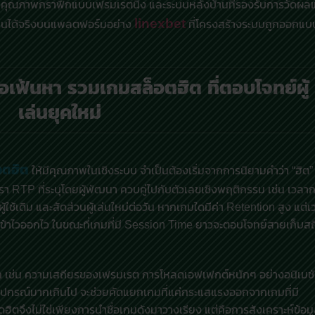
มต่อ คุณภาพกราฟิกแบบเฟรมเรตนิ่ง และระบบหลังบ้านที่รองรับการวัดผ
linexbet
เมินได้จริงบนแพลตฟอร์มอย่าง
ที่โครงสร้างระบบถูกออกแบ
่อเฟ้นหา รวมเกมสล็อตฮิต ที่ตอบโจทย์ผู้
เล่นยุคใหม่
อตฮิต
ให้มีคุณภาพในเชิงระบบ จำเป็นต้องเริ่มจากการนิยามคำว่า “ฮิต”
างอัตรา RTP ที่ระบุโดยผู้พัฒนา ควบคู่ไปกับตัวเลขเชิงพฤติกรรม เช่น เวลา
้ใช้เดิม และสัดส่วนผู้เล่นใหม่ต่อวัน หากเกมใดมีค่า Retention สูง แต่เ
ยเข้าไวออกไว ในขณะที่เกมที่มี Session Time ยาวจะตอบโจทย์สายเก็บสถ
ทคนิค เช่น ความเสถียรของเฟรมเรต การโหลดเอฟเฟกต์หนักๆ อย่างอนิเมช
อุปกรณ์มากเกินไป จะช่วยคัดแยกเกมที่แค่กระแสแรงออกจากเกมที่มี
ิตจึงไม่ใช่เพียงการนำชื่อเกมดังมาวางเรียง แต่คือการสังเคราะห์ข้อม