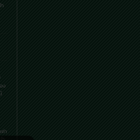
้า
บ
เอง
์
ยค่า
ะนำ