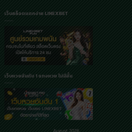
เว็บสล็อตเเตกง่าย LINEXBET
เว็บหวยอันดับ 1 แทงหวย ไม่มีอั้น
August 2026