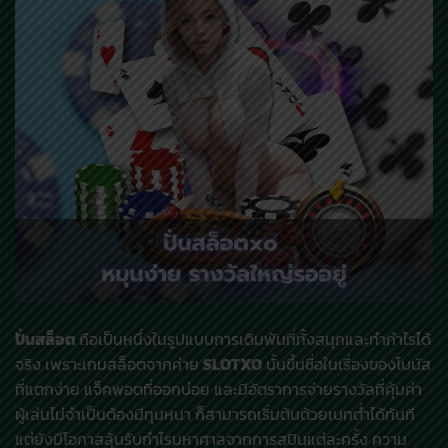
ปั่นสล็อต
ถือเป็นหนึ่งในรูปแบบการเดิมพันที่ทั้งสนุกและทำกำไรได้
จริง เพราะเกมสล็อตจากค่าย
SLOTXO
นั้นขึ้นชื่อในเรื่องของโบนัส
ที่แตกง่าย แจ็คพอตที่ออกบ่อย และมีอัตราการจ่ายรางวัลที่คุ้มค่า
ผู้เล่นไม่จำเป็นต้องมีทุนหนา ก็สามารถเริ่มต้นด้วยเบทต่ำได้ทันที
แต่ยังมีโอกาสลุ้นรับกำไรมหาศาลจากการสปินแต่ละครั้ง ความ