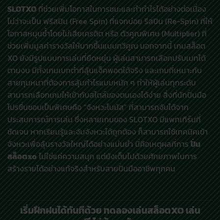
SLOTXO
ที่ช่วยเพิ่มโอกาสในการชนะและทำกำไรได้อย่างต่อเนื่อง
ไม่ว่าจะเป็น ฟรีสปิน (Free Spin) ที่แจกบ่อย รีสปิน (Re-Spin) ที่ให้
โอกาสหมุนซ้ำโดยไม่เสียเครดิต หรือ ตัวคูณพิเศษ (Multiplier) ที่
ช่วยเพิ่มมูลค่ารางวัลให้มากขึ้นแบบทวีคูณ นอกจากนี้ เกมสล็อต
XO ยังมีรูปแบบการเล่นที่ยืดหยุ่น ผู้เล่นสามารถเลือกปรับเบทได้
ตามงบ มีทั้งเกมเบทต่ำที่ลุ้นแจ็คพอตได้จริง และเกมที่เหมาะกับ
สายทุนหนาที่ต้องการลุ้นกำไรแบบหนัก ๆ ทำให้ผู้เล่นทุกระดับ
สามารถเลือกเกมให้เข้ากับสไตล์ของตนเองได้ง่าย สิ่งที่นักปั่นมือ
โปรชื่นชอบเป็นพิเศษคือ “จังหวะโบนัส” ที่สามารถจับได้จาก
ประสบการณ์การเล่น ซึ่งหลายเกมของ SLOTXO มีแพทเทิร์นที่
ชัดเจน หากเรียนรู้และจับจังหวะได้ถูกต้อง ก็สามารถใช้เทคนิคเข้า
จังหวะเพื่อลุ้นรางวัลใหญ่ได้อย่างแม่นยำ นี่คือเหตุผลที่การ
ปั่น
สล็อตxo
ไม่ใช่แค่ความสนุก แต่ยังเต็มไปด้วยศักยภาพในการ
สร้างรายได้อย่างแท้จริงสำหรับสายปั่นมืออาชีพทุกคน
เริ่มฝึกฝนได้ทันทีด้วย ทดลองเล่นสล็อตXO เล่น