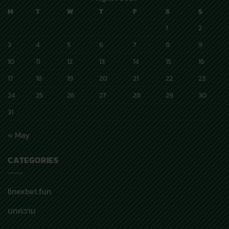
M
T
W
T
F
S
S
1
2
3
4
5
6
7
8
9
10
11
12
13
14
15
16
17
18
19
20
21
22
23
24
25
26
27
28
29
30
31
« May
CATEGORIES
linexbet.fun
บทความ