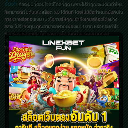
ขั้นต่ำ
คือระบบที่ตอบโจทย์ได้ดีที่สุด เพราะไม่ว่าคุณจะมีงบเท่าไหร่
ก็สามารถเริ่มต้นเล่นสล็อต XO ได้ทันที โดยไม่มีข้อกำหนดบังคับใน
การฝากหรือถอนเงิน เปิดโอกาสให้คุณเข้าถึงเกมสล็อตได้อย่าง
อิสระ ไม่จำกัดทุน คุณสามารถฝากเพียงแค่ 1 บาท หรือถอนกำไร
หลักร้อย หลักหมื่น ก็ทำรายการได้ทันทีผ่าน ระบบฝากถอน
อัตโนมัติ ที่รวดเร็วและแม่นยำ รองรับทุกบัญชีธนาคาร รวมถึง
TrueMoney Wallet
ใช้งานง่าย ไม่ต้องติดต่อแอดมินหรือแนบ
สลิปให้เสียเวลา ไลน์เอกเบท เหมาะอย่างยิ่งสำหรับผู้เล่นมือใหม่ที่
ต้องการทดลองเล่นแบบไม่ต้องลงทุนสูง รวมถึงผู้เล่นที่ต้องการ
จัดสรรงบประมาณอย่างมีระบบ ช่วยให้คุณควบคุมแผนการเงินได้
เองอย่างเต็มที่ และพร้อมสนุกไปกับการ
ปั่นสล็อต
ได้ต่อเนื่องไม่มี
สะดุดในทุกช่วงเวลาการเล่นอย่างแท้จริง
สรุป ปั่นสล็อตXO สนุกเต็มรูปแบบ ทดลองฟรี เริ่ม
ต้นได้อิสระ